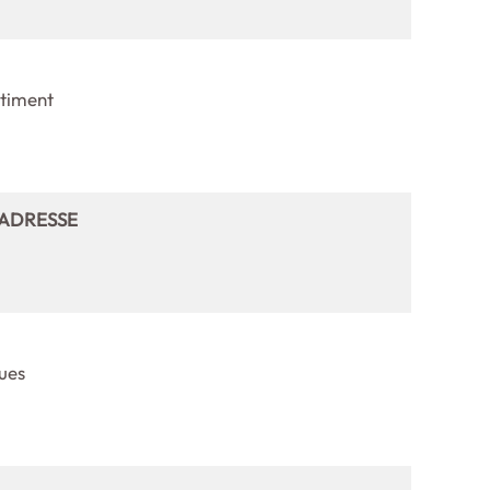
âtiment
’ADRESSE
ques