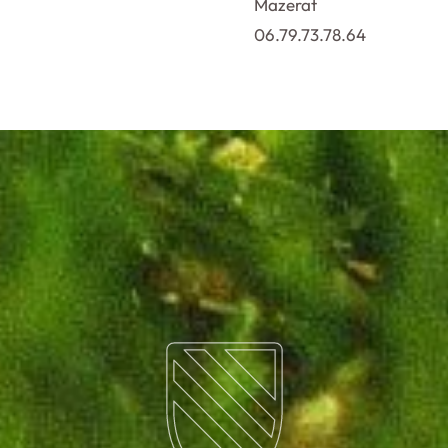
Mazerat
06.79.73.78.64