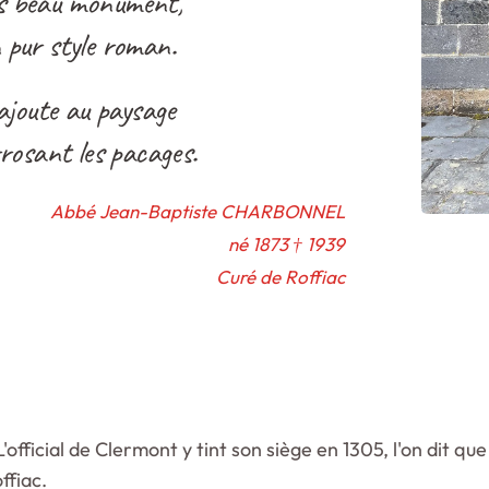
lus beau monument,
 pur style roman.
ajoute au paysage
rosant les pacages.
Abbé Jean-Baptiste CHARBONNEL
né 1873 † 1939
Curé de Roffiac
 L'official de Clermont y tint son siège en 1305, l'on di
ffiac.