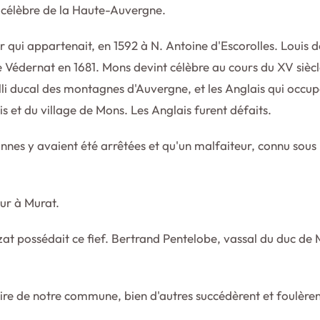
s célèbre de la Haute-Auvergne.
ur qui appartenait, en 1592 à N. Antoine d'Escorolles. Louis de
 Védernat en 1681. Mons devint célèbre au cours du XV siècle 
ducal des montagnes d'Auvergne, et les Anglais qui occupaie
s et du village de Mons. Les Anglais furent défaits.
onnes y avaient été arrêtées et qu'un malfaiteur, connu sous le
our à Murat.
at possédait ce fief. Bertrand Pentelobe, vassal du duc de
ire de notre commune, bien d'autres succédèrent et foulèren