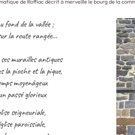
atique de Roffiac décrit à merveille le bourg de la com
 fond de la vallée ;
ur la route rangée…
 ses murailles antiques
 la pioche et la pique,
temps moyenâgeux
un passé glorieux
lise seigneuriale,
glise paroissiale,