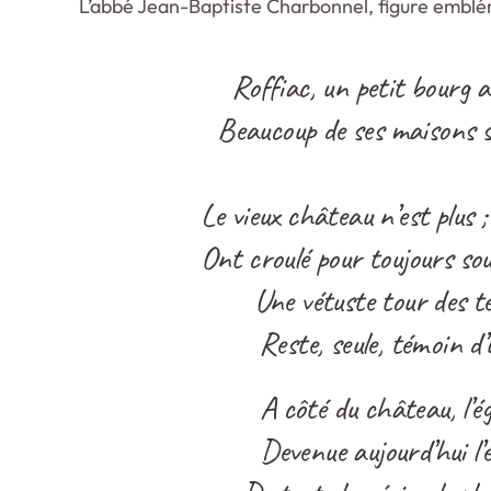
L’abbé Jean-Baptiste Charbonnel, figure emblém
Roffiac, un petit bourg au
Beaucoup de ses maisons s
Le vieux château n’est plus ;
Ont croulé pour toujours sous
Une vétuste tour des 
Reste, seule, témoin d’
A côté du château, l’ég
Devenue aujourd’hui l’é